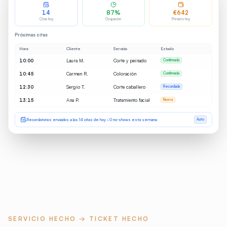
14
87%
€642
Citas hoy
Ocupación
Previsto hoy
Próximas citas
Hora
Cliente
Servicio
Estado
10:00
Laura M.
Corte y peinado
Confirmada
10:45
Carmen R.
Coloración
Confirmada
12:30
Sergio T.
Corte caballero
Recordada
13:15
Ana P.
Tratamiento facial
Nueva
Recordatorios enviados a las 14 citas de hoy · 0 no-shows esta semana
Auto
SERVICIO HECHO → TICKET HECHO