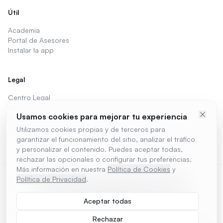
Útil
Academia
Portal de Asesores
Instalar la app
Legal
Centro Legal
Política de Privacidad
Usamos cookies para mejorar tu experiencia
Cookies
Preferencias de cookies
Utilizamos cookies propias y de terceros para
garantizar el funcionamiento del sitio, analizar el tráfico
y personalizar el contenido. Puedes aceptar todas,
rechazar las opcionales o configurar tus preferencias.
Más información en nuestra
Política de Cookies
y
Política de Privacidad
.
DISPONIBLE EN
DISPONIBLE PARA
Google Play
Escritorio
Aceptar todas
COMPATIBLE CON
Tu hardware
Rechazar