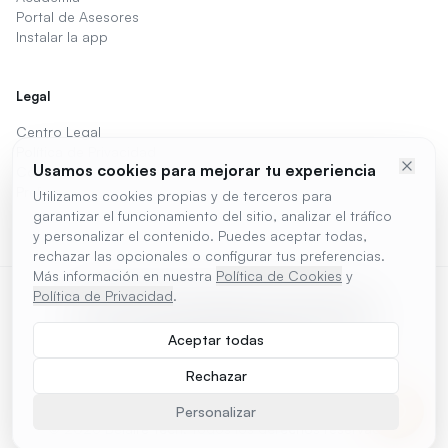
Portal de Asesores
Instalar la app
Legal
Centro Legal
Política de Privacidad
Usamos cookies para mejorar tu experiencia
Cookies
Preferencias de cookies
Utilizamos cookies propias y de terceros para
garantizar el funcionamiento del sitio, analizar el tráfico
y personalizar el contenido. Puedes aceptar todas,
rechazar las opcionales o configurar tus preferencias.
Más información en nuestra
Política de Cookies
y
Política de Privacidad
.
DISPONIBLE EN
DISPONIBLE PARA
Google Play
Escritorio
Aceptar todas
COMPATIBLE CON
Tu hardware
Rechazar
Personalizar
©
2026
Belaire Tech. Todos los derechos reservados.