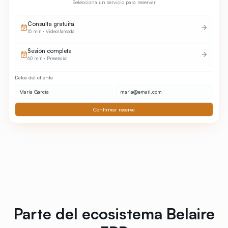
Selecciona un servicio para reservar
Consulta gratuita
15 min
·
Videollamada
Sesión completa
60 min
·
Presencial
Datos del cliente
María García
maria@email.com
Confirmar reserva
Parte del ecosistema Belaire