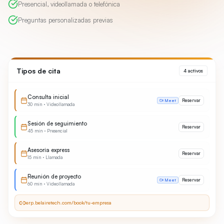
Presencial, videollamada o telefónica
Preguntas personalizadas previas
Tipos de cita
4 activos
Consulta inicial
Reservar
Meet
30 min
·
Videollamada
Sesión de seguimiento
Reservar
45 min
·
Presencial
Asesoría express
Reservar
15 min
·
Llamada
Reunión de proyecto
Reservar
Meet
60 min
·
Videollamada
erp.belairetech.com/book/tu-empresa