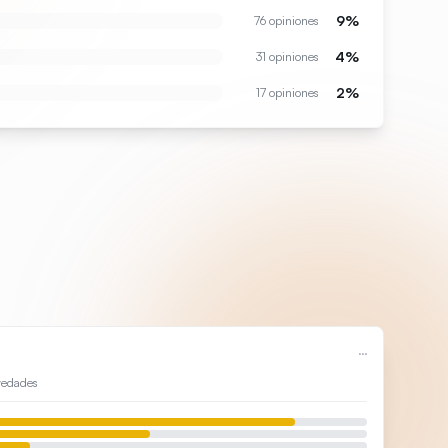
9
%
76
opiniones
4
%
31
opiniones
2
%
17
opiniones
···
edades