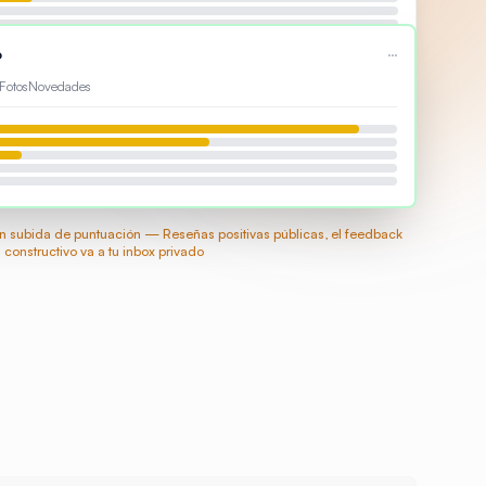
o
···
Fotos
Novedades
 subida de puntuación — Reseñas positivas públicas, el feedback
constructivo va a tu inbox privado