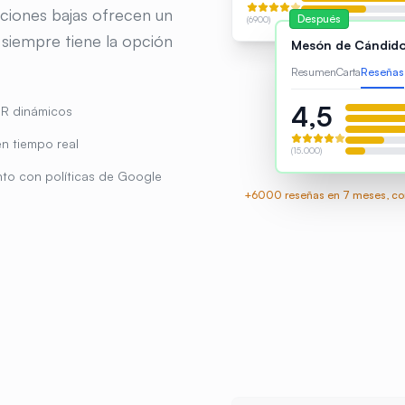
ciones bajas ofrecen un
Después
(6900)
 siempre tiene la opción
Mesón de Cándid
Resumen
Carta
Reseñas
4,5
R dinámicos
en tiempo real
(15.000)
to con políticas de Google
+6000 reseñas en 7 meses, con