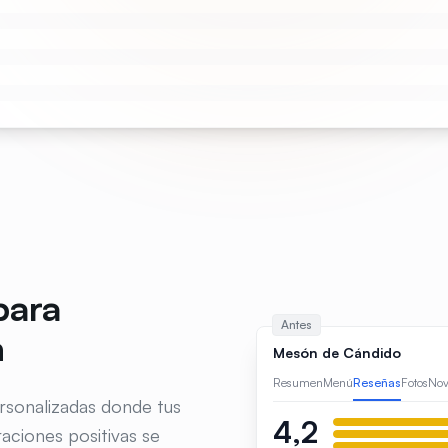
para
Antes
n
Mesón de Cándido
Resumen
Menú
Reseñas
Fotos
Nov
rsonalizadas donde tus
4,2
raciones positivas se