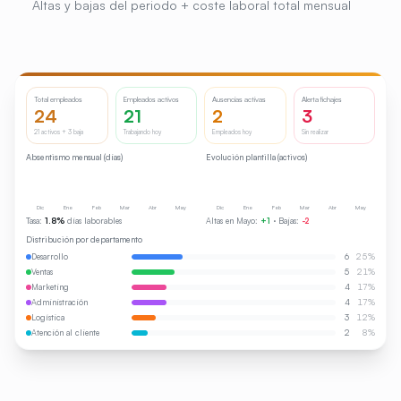
Altas y bajas del periodo + coste laboral total mensual
Total empleados
Empleados activos
Ausencias activas
Alerta fichajes
24
21
2
3
21 activos + 3 baja
Trabajando hoy
Empleados hoy
Sin realizar
Absentismo mensual (días)
Evolución plantilla (activos)
Dic
Ene
Feb
Mar
Abr
May
Dic
Ene
Feb
Mar
Abr
May
Tasa:
1.8%
días laborables
Altas en Mayo:
+1
· Bajas:
-2
Distribución por departamento
Desarrollo
6
25
%
Ventas
5
21
%
Marketing
4
17
%
Administración
4
17
%
Logística
3
12
%
Atención al cliente
2
8
%