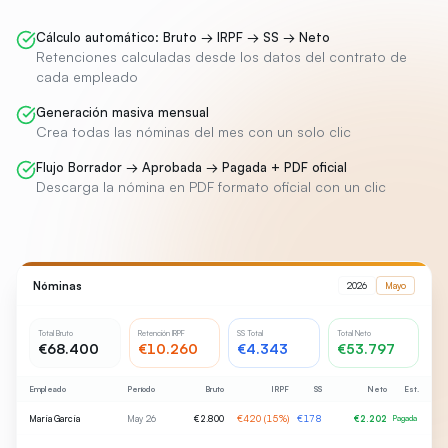
Cálculo automático: Bruto → IRPF → SS → Neto
Retenciones calculadas desde los datos del contrato de
cada empleado
Generación masiva mensual
Crea todas las nóminas del mes con un solo clic
Flujo Borrador → Aprobada → Pagada + PDF oficial
Descarga la nómina en PDF formato oficial con un clic
Nóminas
2026
Mayo
Total Bruto
Retención IRPF
SS Total
Total Neto
€68.400
€10.260
€4.343
€53.797
Empleado
Período
Bruto
IRPF
SS
Neto
Est.
María García
May 26
€2.800
€420 (15%)
€178
€2.202
Pagada