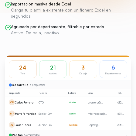
Importación masiva desde Excel
Carga tu plantilla existente con un fichero Excel en
segundos
Agrupado por departamento, filtrable por estado
Activo, De baja, Inactivo
24
21
3
6
Total
Activos
De baja
Departamentos
Desarrollo
6 empleados
Empleado
Puesto
Estado
Email
Tel.
Carlos Romero
CTO
cromero@...
612…
CR
Activo
Marta Fernández
Senior Dev
mfernandez@...
634…
MF
Activo
Javier López
Junior Dev
jlopez@...
698…
JL
De baja
Ventas
5 empleados
›