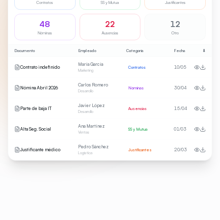
Contratos
SS y Mutua
Justificantes
48
22
12
Nóminas
Ausencias
Otro
Documento
Empleado
Categoría
Fecha
⬇
María García
Contrato indefinido
10/05
Contratos
Marketing
Carlos Romero
Nómina Abril 2026
30/04
Nóminas
Desarrollo
Javier López
Parte de baja IT
15/04
Ausencias
Desarrollo
Ana Martínez
Alta Seg. Social
01/03
SS y Mutua
Ventas
Pedro Sánchez
Justificante médico
20/03
Justificantes
Logística