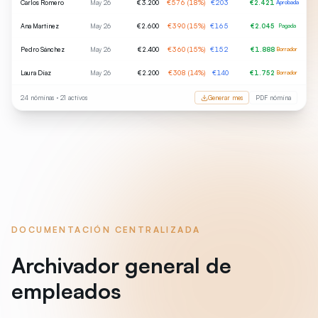
Carlos Romero
May 26
€3.200
€576 (18%)
€203
€2.421
Aprobada
Ana Martínez
May 26
€2.600
€390 (15%)
€165
€2.045
Pagada
Pedro Sánchez
May 26
€2.400
€360 (15%)
€152
€1.888
Borrador
Laura Díaz
May 26
€2.200
€308 (14%)
€140
€1.752
Borrador
24 nóminas · 21 activos
Generar mes
PDF nómina
DOCUMENTACIÓN CENTRALIZADA
Archivador general de
empleados