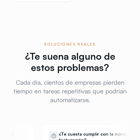
89€
/mes tras la prueba
119€
OFERTA
Empezar mi prueba gratis
Continuar con Google
SOLUCIONES REALES
¿Te suena alguno de
Listo en menos de 2 minutos · Cancela cuando quieras
estos problemas?
Cada día, cientos de empresas pierden
tiempo en tareas repetitivas que podrían
automatizarse.
¿Te cuesta cumplir con la normativa de
facturación?