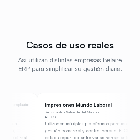
Casos de uso reales
Así utilizan distintas empresas Belaire
ERP para simplificar su gestión diaria.
Impresiones Mundo Laboral
Una At
27 empleados
Sector textil
·
Valverde del Majano
Marca de 
RETO
RETO
Utilizaban múltiples plataformas para marketing,
La marc
gestión comercial y control horario. El CRM
física, 
estaba repartido entre varias herramientas y hojas
facturac