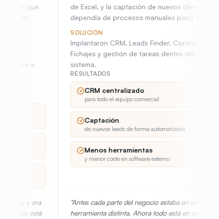
de Excel, y la captación de nuevos clientes
sistema
dependía de procesos manuales poco eficientes.
que gene
SOLUCIÓN
SOLUCI
Implantaron CRM, Leads Finder, Control de
Impleme
Fichajes y gestión de tareas dentro del mismo
inventar
sistema.
Belaire 
RESULTADOS
RESULT
CRM centralizado
Ven
para todo el equipo comercial
sinc
Captación
Fac
de nuevos leads de forma automatizada
gene
Menos herramientas
Ope
y menor coste en software externo
más 
"
Antes cada parte del negocio estaba en una
herramienta distinta. Ahora todo está en un solo
"
Ahora c