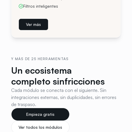
Filtros inteligentes
Ver más
Y MÁS DE 25 HERRAMIENTAS
Un ecosistema
Close
14 DÍAS DE PRUEBA GRATIS · SIN TARJETA
completo sin
fricciones
Todo tu negocio en una sola
Cada módulo se conecta con el siguiente. Sin
plataforma
integraciones externas, sin duplicidades, sin errores
de traspaso.
Facturación con Veri*factu, ventas, inventario, fichajes
y contabilidad. Prueba el plan Pro completo y decide
Empieza gratis
después.
Ver todos los módulos