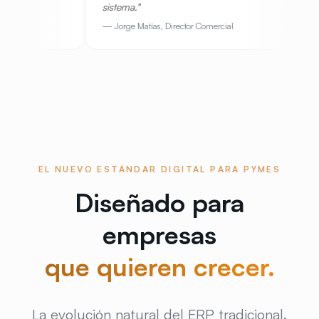
sistema.
"
sistema.
—
Jorge Matías
,
Director Comercial
—
Paula V
EL NUEVO ESTÁNDAR DIGITAL PARA PYMES
Diseñado para
empresas
que quieren crecer.
La evolución natural del ERP tradicional.