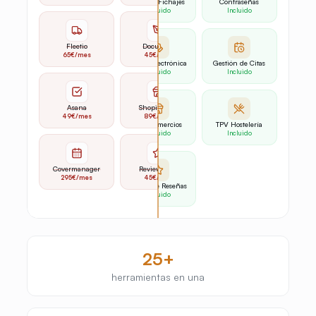
RRHH
Control Fichajes
Contraseñas
Incluido
Incluido
Incluido
Fleetio
DocuSign
Calendly
65€
/mes
45€
/mes
12€
/mes
Flotas
Firma Electrónica
Gestión de Citas
Incluido
Incluido
Incluido
Asana
Shopify POS
Revo
49€
/mes
89€
/mes
140€
/mes
Proyectos
TPV Comercios
TPV Hostelería
Incluido
Incluido
Incluido
Covermanager
ReviewFlow
295€
/mes
45€
/mes
Motor de Reservas
Gestor de Reseñas
Incluido
Incluido
25+
herramientas en una