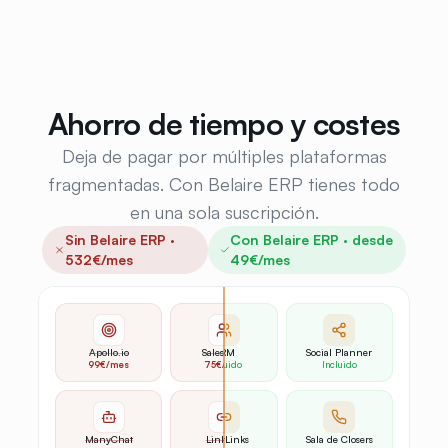
Ahorro de tiempo y costes
Deja de pagar por múltiples plataformas
fragmentadas. Con Belaire ERP tienes todo
en una sola suscripción.
Sin Belaire ERP ·
Con Belaire ERP · desde
532
€/mes
49€/mes
Leads Finder
Apollo.io
Salesforce
CRM
Social Planner
Hootsuite
99€
Incluido
/mes
75€
Incluido
/mes
49€
Incluido
/mes
Automensajes
ManyChat
SmartLinks
Linktree
Sala de Closers
Sales Hub