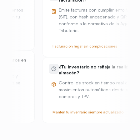
Emite facturas con cumplimiento VeriFactu
(SIF), con hash encadenado y QR verificable
conforme a la normativa de la Agencia
Tributaria.
De
Facturación legal sin complicaciones
¿Tu inventario no refleja la realidad del
almacén?
Control de stock en tiempo real con
movimientos automáticos desde ventas,
compras y TPV.
No
Mantén tu inventario siempre actualizado